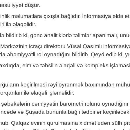
məsuliyyət düşür.
inlik məlumatlara çıxışla bağlıdır. İnformasiya əldə et
 ilə əlaqəlidir.
ldirib ki, gənc analitiklərlə təlimlər aparılmalı, unu
 Mərkəzinin icraçı direktoru Vüsal Qasımlı informasiy
da əhəmiyyətli rol oynadığını bildirib. Qeyd edib ki, yı
baxdıqda, elm və təhsilin əlaqəli və kompleks işləməs
sorğuların keçirilməsi rəyi öyrənmək baxımından müh
rqanları ilə əlaqəli işləməlidir.
bəkələrin cəmiyyətin barometri rolunu oynadığını diqq
əncədə və Şuşada bununla bağlı tədbirlər keçiriləcək
ubi Qafqaz evinin qurulmasına xidmət edən sülh pro