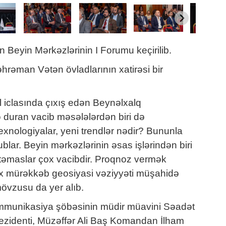
 Beyin Mərkəzlərinin I Forumu keçirilib.
rəman Vətən övladlarının xatirəsi bir
 iclasında çıxış edən Beynəlxalq
ə duran vacib məsələlərdən biri də
exnologiyalar, yeni trendlər nədir? Bununla
lar. Beyin mərkəzlərinin əsas işlərindən biri
 təmaslar çox vacibdir. Proqnoz vermək
çox mürəkkəb geosiyasi vəziyyəti müşahidə
övzusu da yer alıb.
kommunikasiya şöbəsinin müdir müavini Səadət
Prezidenti, Müzəffər Ali Baş Komandan İlham