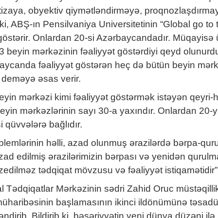
ertizaya, obyektiv qiymətləndirməyə, proqnozlaşdırmay
ki, ABŞ-ın Pensilvaniya Universitetinin “Global go to 
östərir. Onlardan 20-si Azərbaycandadır. Müqayisə ü
3 beyin mərkəzinin fəaliyyət göstərdiyi qeyd olunur
baycanda fəaliyyət göstərən heç də bütün beyin mərk
deməyə əsas verir.
beyin mərkəzi kimi fəaliyyət göstərmək istəyən qeyri-
yin mərkəzlərinin sayı 30-a yaxındır. Onlardan 20-yə
i qüvvələrə bağlıdır.
emlərinin həlli, azad olunmuş ərazilərdə bərpa-quru
azad edilmiş ərazilərimizin bərpası və yenidən qurulmas
ilməz tədqiqat mövzusu və fəaliyyət istiqamətidir”, 
al Tədqiqatlar Mərkəzinin sədri Zahid Oruc müstəqilli
aribəsinin başlamasının ikinci ildönümünə təsadüf 
irib. Bildirib ki, bəşəriyyətin yeni dünya düzəni ilə 