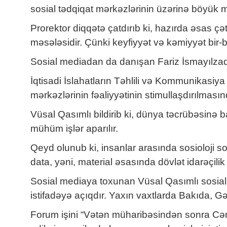
sosial tədqiqat mərkəzlərinin üzərinə böyük 
Prorektor diqqətə çatdırıb ki, hazırda əsas çət
məsələsidir. Çünki keyfiyyət və kəmiyyət bir-biri
Sosial mediadan da danışan Fariz İsmayılzadə bi
İqtisadi İslahatların Təhlili və Kommunikasiya
mərkəzlərinin fəaliyyətinin stimullaşdırılmasın
Vüsal Qasımlı bildirib ki, dünya təcrübəsinə 
mühüm işlər aparılır.
Qeyd olunub ki, insanlar arasında sosioloji 
data, yəni, material əsasında dövlət idarəçilik o
Sosial mediaya toxunan Vüsal Qasımlı sosial şə
istifadəyə açıqdır. Yaxın vaxtlarda Bakıda, G
Forum işini “Vətən müharibəsindən sonra Cən