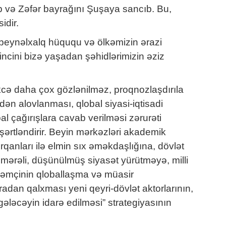
b və Zəfər bayrağını Şuşaya sancıb. Bu,
idir.
i, beynəlxalq hüququ və ölkəmizin ərazi
incini bizə yaşadan şəhidlərimizin əziz
cə daha çox gözlənilməz, proqnozlaşdırıla
n alovlanması, qlobal siyasi-iqtisadi
al çağırışlara cavab verilməsi zərurəti
i şərtləndirir. Beyin mərkəzləri akademik
rqanları ilə elmin sıx əməkdaşlığına, dövlət
əmərəli, düşünülmüş siyasət yürütməyə, milli
 Həmçinin qloballaşma və müasir
aradan qalxması yeni qeyri-dövlət aktorlarının,
gələcəyin idarə edilməsi” strategiyasının