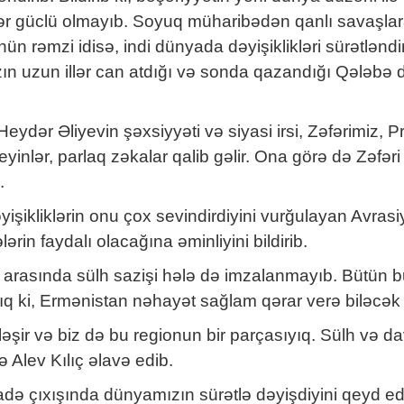
ər güclü olmayıb. Soyuq müharibədən qanlı savaşlar
ün rəmzi idisə, indi dünyada dəyişiklikləri sürətlənd
mızın uzun illər can atdığı və sonda qazandığı Qələbə
ydər Əliyevin şəxsiyyəti və siyasi irsi, Zəfərimiz, P
, beyinlər, parlaq zəkalar qalib gəlir. Ona görə də Zəf
.
ikliklərin onu çox sevindirdiyini vurğulayan Avrasi
ərin faydalı olacağına əminliyini bildirib.
 arasında sülh sazişi hələ də imzalanmayıb. Bütün bu
ıq ki, Ermənistan nəhayət sağlam qərar verə biləcək
şir və biz də bu regionun bir parçasıyıq. Sülh və dav
ə Alev Kılıç əlavə edib.
adə çıxışında dünyamızın sürətlə dəyişdiyini qeyd ed