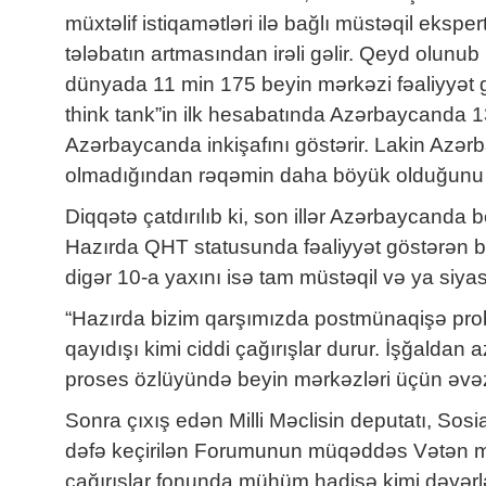
müxtəlif istiqamətləri ilə bağlı müstəqil eksp
tələbatın artmasından irəli gəlir. Qeyd olunub 
dünyada 11 min 175 beyin mərkəzi fəaliyyət g
think tank”in ilk hesabatında Azərbaycanda 1
Azərbaycanda inkişafını göstərir. Lakin Azər
olmadığından rəqəmin daha böyük olduğunu 
Diqqətə çatdırılıb ki, son illər Azərbaycanda 
Hazırda QHT statusunda fəaliyyət göstərən be
digər 10-a yaxını isə tam müstəqil və ya siyas
“Hazırda bizim qarşımızda postmünaqişə probl
qayıdışı kimi ciddi çağırışlar durur. İşğaldan 
proses özlüyündə beyin mərkəzləri üçün əvəzed
Sonra çıxış edən Milli Məclisin deputatı, Sosi
dəfə keçirilən Forumunun müqəddəs Vətən müh
çağırışlar fonunda mühüm hadisə kimi dəyərlənd