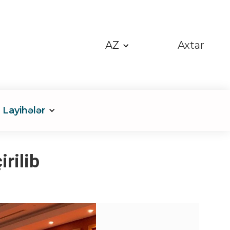
AZ
Axtar
Layihələr
rilib