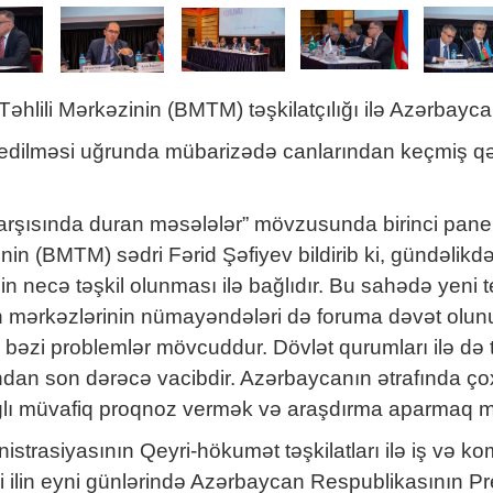
hlili Mərkəzinin (BMTM) təşkilatçılığı ilə Azərbaycan
edilməsi uğrunda mübarizədə canlarından keçmiş qəh
arşısında duran məsələlər” mövzusunda birinci panel
inin (BMTM) sədri Fərid Şəfiyev bildirib ki, gündəlikd
n necə təşkil olunması ilə bağlıdır. Bu sahədə yeni t
n mərkəzlərinin nümayəndələri də foruma dəvət olunub
 bəzi problemlər mövcuddur. Dövlət qurumları ilə də
mından son dərəcə vacibdir. Azərbaycanın ətrafında 
bağlı müvafiq proqnoz vermək və araşdırma aparmaq m
strasiyasının Qeyri-hökumət təşkilatları ilə iş və 
0-ci ilin eyni günlərində Azərbaycan Respublikasının 