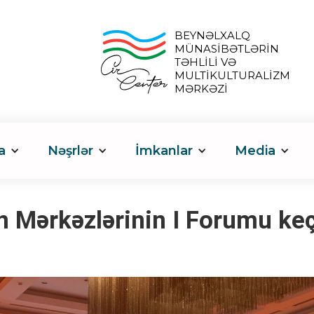
BEYNƏLXALQ
MÜNASİBƏTLƏRİN
TƏHLİLİ VƏ
MULTİKULTURALİZM
MƏRKƏZİ
a
Nəşrlər
İmkanlar
Media
 Mərkəzlərinin I Forumu keçi