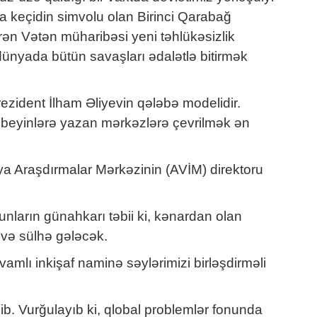
a keçidin simvolu olan Birinci Qarabağ
irən Vətən müharibəsi yeni təhlükəsizlik
 dünyada bütün savaşları ədalətlə bitirmək
rezident İlham Əliyevin qələbə modelidir.
əri beyinlərə yazan mərkəzlərə çevrilmək ən
ya Araşdırmalar Mərkəzinin (AVİM) direktoru
nların günahkarı təbii ki, kənardan olan
 və sülhə gələcək.
amlı inkişaf naminə səylərimizi birləşdirməli
ib. Vurğulayıb ki, qlobal problemlər fonunda