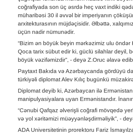
coğrafiyada son üç əsrdə heç vaxt indiki qəd
müharibəsi 30 il əvvəl bir imperiyanın çöküşün
arxitekturasının müjdəçisidir. Əlbəttə, xalqı
üçün nadir nümunədir.
“Bizim ən böyük beyin mərkəzimiz ulu öndər He
Qoca tarix sübut edir ki, güclü silahlar deyil
böyük vəzifəmizdir”, - deyə Z.Oruc əlavə edib
Paytaxt Bakıda və Azərbaycanda gördüyü dəyiş
türkiyəli diplomat Alev Kılıç bugünkü müzakirəl
Diplomat deyib ki, Azərbaycan ilə Ermənistan
manipulyasiyalara uyan Ermənistandır. İnanır
“Cənubi Qafqaz əlverişli coğrafi mövqedə yerlə
və yol xəritəmizi müəyyənləşdirməliyik”, - dey
ADA Universitetinin prorektoru Fariz İsmayılz