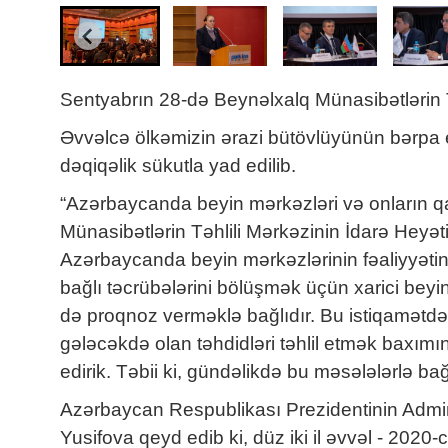
Sentyabrın 28-də Beynəlxalq Münasibətlərin Tə
Əvvəlcə ölkəmizin ərazi bütövlüyünün bərpa 
dəqiqəlik sükutla yad edilib.
“Azərbaycanda beyin mərkəzləri və onların q
Münasibətlərin Təhlili Mərkəzinin İdarə Heyət
Azərbaycanda beyin mərkəzlərinin fəaliyyətini
bağlı təcrübələrini bölüşmək üçün xarici beyi
də proqnoz verməklə bağlıdır. Bu istiqamətdə
gələcəkdə olan təhdidləri təhlil etmək baxı
edirik. Təbii ki, gündəlikdə bu məsələlərlə 
Azərbaycan Respublikası Prezidentinin Admini
Yusifova qeyd edib ki, düz iki il əvvəl - 202