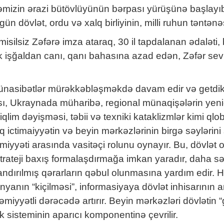
kəmizin ərazi bütövlüyünün bərpası yürüşünə başlayı
n dövlət, ordu və xalq birliyinin, milli ruhun təntənəs
 misilsiz Zəfərə imza ataraq, 30 il tapdalanan ədalət
ik işğaldan canı, qanı bahasına azad edən, Zəfər sev
 münasibətlər mürəkkəbləşməkdə davam edir və getdik
, Ukraynada müharibə, regional münaqişələrin yenidə
qlim dəyişməsi, təbii və texniki kataklizmlər kimi qlob
lq ictimaiyyətin və beyin mərkəzlərinin birgə səylərin
iyyəti arasında vasitəçi rolunu oynayır. Bu, dövlət o
strateji baxış formalaşdırmağa imkan yaradır, daha s
landırılmış qərarların qəbul olunmasına yardım edir.
ünyanın “kiçilməsi”, informasiyaya dövlət inhisarının 
iyyətli dərəcədə artırır. Beyin mərkəzləri dövlətin “
ik sisteminin aparıcı komponentinə çevrilir.