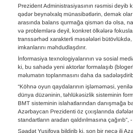
Prezident Administrasiyasının rəsmisi deyib k
qədər beynəlxalq münasibətlərin, demək olar bü
arasında balans qurmağa qismən də olsa, nail 
və problemlərə deyil, konkret ölkələrə fokusl
transsərhəd xarakterli məsələləri bütövlükdə
imkanlarını məhdudlaşdırır.
İnformasiya texnologiyalarının və sosial medi
ki, bu sahədə yeni aktorlar formalaşıb (bloger
məlumatın toplanmasını daha da sadələşdirib.
“Köhnə oyun qaydalarının işləməməsi, yenilər
dünya düzəninin, təhlükəsizlik sisteminin fo
BMT sisteminin islahatlarından danışmağa başla
Azərbaycan Prezidenti öz çıxışlarında dəfələrl
standartların aradan qaldırılmasına çağırıb”,
Səadət Yusifova bildirib ki, son bir neçə ili