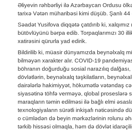
Əliyevin rəhbərliyi ilə Azərbaycan Ordusu öl
tarixə Vətən müharibəsi kimi düşüb. Şanlı 44 gü
Səadət Yusifova diqqətə çatdırıb ki, xalqımız
bütövlüyünü bərpa edib. Torpaqlarımızı 30 ill
xatirəsini qürurla yad edirik.
Bildirilib ki, müasir dünyamızda beynəlxalq
bilməyən xarakter alır. COVID-19 pandemiyası
böhranın doğurduğu sosial narazılıq dalğası, i
dövlətlərin, beynəlxalq təşkilatların, beynəlxa
dairələrlə hakimiyyət, hökumətlə vətəndaş cəm
siyasətinə töhfə verməyə, qlobal proseslərə 
maraqların təmin edilməsi ilə bağlı elmi əsas
texnologiyaların sürətli inkişafı nəticəsində d
o cümlədən də beyin mərkəzlərinin rolunu əhəm
tərkib hissəsi olmaqla, həm də dövlət idarəçil