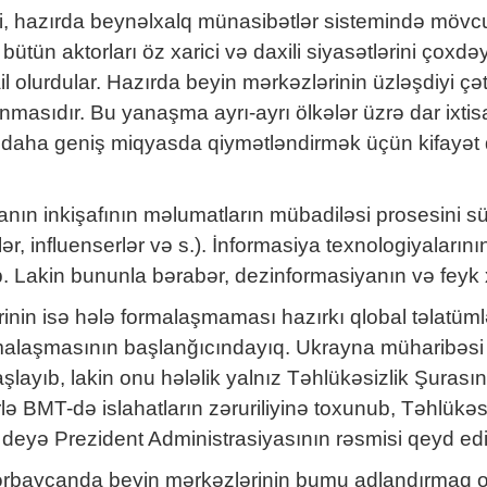
i, hazırda beynəlxalq münasibətlər sistemində mövcud
tün aktorları öz xarici və daxili siyasətlərini çoxdə
olurdular. Hazırda beyin mərkəzlərinin üzləşdiyi çət
anmasıdır. Bu yanaşma ayrı-ayrı ölkələr üzrə dar ix
, daha geniş miqyasda qiymətləndirmək üçün kifayət d
anın inkişafının məlumatların mübadiləsi prosesini sü
lər, influenserlər və s.). İnformasiya texnologiyaları
 Lakin bununla bərabər, dezinformasiyanın və feyk x
inin isə hələ formalaşmaması hazırkı qlobal təlatüml
rmalaşmasının başlanğıcındayıq. Ukrayna müharibəsi f
yıb, lakin onu hələlik yalnız Təhlükəsizlik Şurasının
ə BMT-də islahatların zəruriliyinə toxunub, Təhlükəsizl
 - deyə Prezident Administrasiyasının rəsmisi qeyd ed
 Azərbaycanda beyin mərkəzlərinin bumu adlandırmaq ol