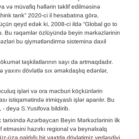
a və müvafiq həllərin təklif edilməsinə
think tank” 2020-ci il hesabatına görə,
çün qeyd edək ki, 2008-ci ildə “Global go to
du. Bu rəqəmlər özlüyündə beyin mərkəzlərinin
əzləri bu qiymətləndirmə sisteminə daxil
hökumət təşkilatlarının sayı da artmaqdadır.
 yaxını dövlətlə sıx əməkdaşlıq edənlər,
culuq işləri və ora məcburi köçkünlərin
ı istiqamətində irimiqyaslı işlər aparılır. Bu
- deyə S.Yusifova bildirib.
k tarixində Azərbaycan Beyin Mərkəzlərinin ilk
etməsini hazırkı regional və beynəlxalq
üz-üzə qaldığı bir vaxtda dövlətimiz yerləşdiyi