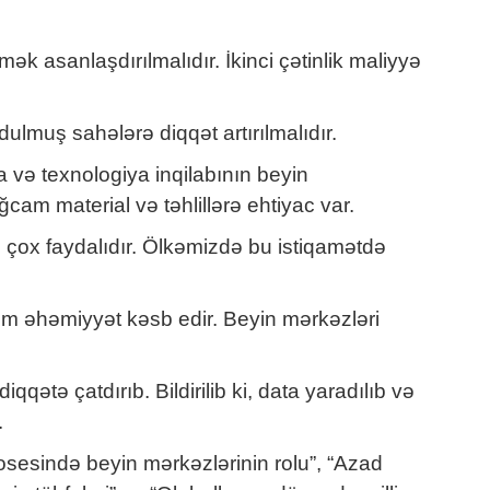
mək asanlaşdırılmalıdır. İkinci çətinlik maliyyə
dulmuş sahələrə diqqət artırılmalıdır.
a və texnologiya inqilabının beyin
ğcam material və təhlillərə ehtiyac var.
i çox faydalıdır. Ölkəmizdə bu istiqamətdə
üm əhəmiyyət kəsb edir. Beyin mərkəzləri
ətə çatdırıb. Bildirilib ki, data yaradılıb və
.
sesində beyin mərkəzlərinin rolu”, “Azad