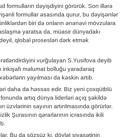
 formulların dəyişdiyini görürük. Son illərə
yişənli formullar əsasında qurur, bu dəyişənlər
inliklərdən biri də onların ənənəvi mövzulara
tisaslaşma yaratsa da, müasir dünyadakı
eyil, qlobal prosesləri dərk etmək
rətləndirdiyini vurğulayan S.Yusifova deyib
nın inkişafı məlumat bolluğu yaradaraq
əbərlərin yayılması da kəskin artıb.
əri daha da həssas edir. Biz yeni çoxqütblü
onunda artıq dünya liderləri açıq şəkildə
 üzvlərinin sayının artırılmasında görürlər.
ik Şurasının qərarlarının icrasında ikili
ib.
ar. Bu da sözsüz ki, dövlət siyasətinin