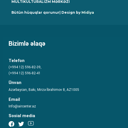
MULTİKULTURALİZM MƏRKƏZİ
Bütün hüquqlar qorunur| Design by
Midiya
Bizimlə əlaqə
Telefon
(+994 12) 596-82-39,
(+994 12) 596-82-41
Ünvan
Azərbaycan, Bakı, Mirzə İbrahimov 8, AZ1005
Email
Info@aircenter.az
Sosial media