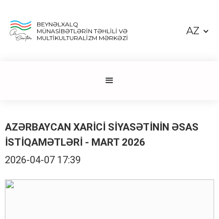
BEYNƏLXALQ
AZ
MÜNASİBƏTLƏRİN TƏHLİLİ VƏ
MULTİKULTURALİZM MƏRKƏZİ
AZƏRBAYCAN XARİCİ SİYASƏTİNİN ƏSAS
İSTİQAMƏTLƏRİ - MART 2026
2026-04-07 17:39