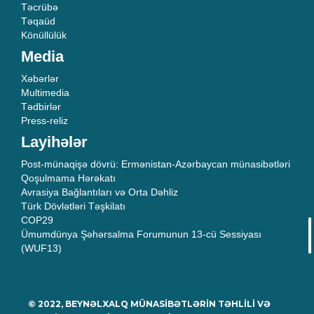
Təcrübə
Təqaüd
Könüllülük
Media
Xəbərlər
Multimedia
Tədbirlər
Press-reliz
Layihələr
Post-münaqişə dövrü: Ermənistan-Azərbaycan münasibətləri
Qoşulmama Hərəkatı
Avrasiya Bağlantıları və Orta Dəhliz
Türk Dövlətləri Təşkilatı
COP29
Ümumdünya Şəhərsalma Forumunun 13-cü Sessiyası
(WUF13)
© 2022, BEYNƏLXALQ MÜNASİBƏTLƏRİN TƏHLİLİ VƏ