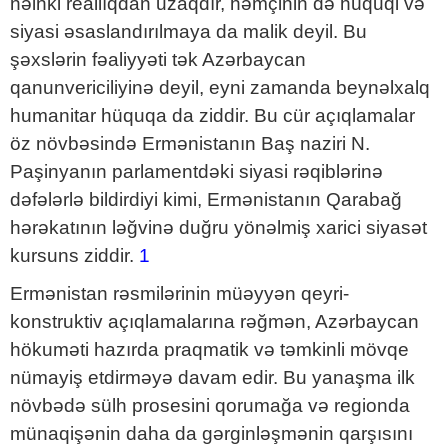
nəinki reallıqdan uzaqdır, həmçinin də hüquqi və
siyasi əsaslandırılmaya da malik deyil. Bu
şəxslərin fəaliyyəti tək Azərbaycan
qanunvericiliyinə deyil, eyni zamanda beynəlxalq
humanitar hüquqa da ziddir. Bu cür açıqlamalar
öz növbəsində Ermənistanın Baş naziri N.
Paşinyanın parlamentdəki siyasi rəqiblərinə
dəfələrlə bildirdiyi kimi, Ermənistanın Qarabağ
hərəkatının ləğvinə duğru yönəlmiş xarici siyasət
kursuns ziddir.
1
Ermənistan rəsmilərinin müəyyən qeyri-
konstruktiv açıqlamalarına rəğmən, Azərbaycan
hökuməti hazırda praqmatik və təmkinli mövqe
nümayiş etdirməyə davam edir. Bu yanaşma ilk
növbədə sülh prosesini qorumağa və regionda
münaqişənin daha da gərginləşmənin qarşısını