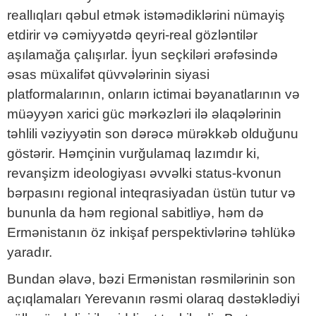
reallıqları qəbul etmək istəmədiklərini nümayiş
etdirir və cəmiyyətdə qeyri-real gözləntilər
aşılamağa çalışırlar. İyun seçkiləri ərəfəsində
əsas müxalifət qüvvələrinin siyasi
platformalarının, onların ictimai bəyanatlarının və
müəyyən xarici güc mərkəzləri ilə əlaqələrinin
təhlili vəziyyətin son dərəcə mürəkkəb olduğunu
göstərir. Həmçinin vurğulamaq lazımdır ki,
revanşizm ideologiyası əvvəlki status-kvonun
bərpasını regional inteqrasiyadan üstün tutur və
bununla da həm regional sabitliyə, həm də
Ermənistanın öz inkişaf perspektivlərinə təhlükə
yaradır.
Bundan əlavə, bəzi Ermənistan rəsmilərinin son
açıqlamaları Yerevanın rəsmi olaraq dəstəklədiyi