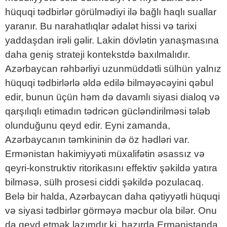
hüquqi tədbirlər görülmədiyi ilə bağlı haqlı suallar
yaranır. Bu narahatlıqlar ədalət hissi və tarixi
yaddaşdan irəli gəlir. Lakin dövlətin yanaşmasına
daha geniş strateji kontekstdə baxılmalıdır.
Azərbaycan rəhbərliyi uzunmüddətli sülhün yalnız
hüquqi tədbirlərlə əldə edilə bilməyəcəyini qəbul
edir, bunun üçün həm də davamlı siyasi dialoq və
qarşılıqlı etimadın tədricən gücləndirilməsi tələb
olunduğunu qeyd edir. Eyni zamanda,
Azərbaycanın təmkininin də öz hədləri var.
Ermənistan hakimiyyəti müxalifətin əsassız və
qeyri-konstruktiv ritorikasını effektiv şəkildə yatıra
bilməsə, sülh prosesi ciddi şəkildə pozulacaq.
Belə bir halda, Azərbaycan daha qətiyyətli hüquqi
və siyasi tədbirlər görməyə məcbur ola bilər. Onu
da qeyd etmək lazımdır ki, hazırda Ermənistanda