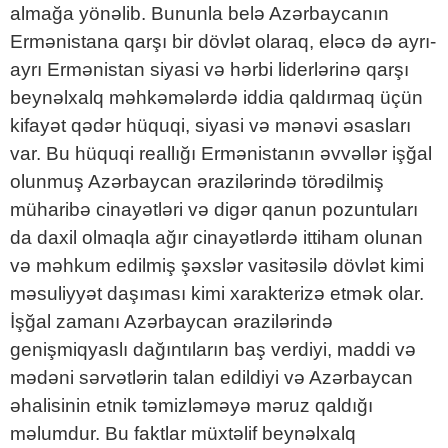
almağa yönəlib. Bununla belə Azərbaycanın
Ermənistana qarşı bir dövlət olaraq, eləcə də ayrı-
ayrı Ermənistan siyasi və hərbi liderlərinə qarşı
beynəlxalq məhkəmələrdə iddia qaldırmaq üçün
kifayət qədər hüquqi, siyasi və mənəvi əsasları
var. Bu hüquqi reallığı Ermənistanın əvvəllər işğal
olunmuş Azərbaycan ərazilərində törədilmiş
müharibə cinayətləri və digər qanun pozuntuları
da daxil olmaqla ağır cinayətlərdə ittiham olunan
və məhkum edilmiş şəxslər vasitəsilə dövlət kimi
məsuliyyət daşıması kimi xarakterizə etmək olar.
İşğal zamanı Azərbaycan ərazilərində
genişmiqyaslı dağıntıların baş verdiyi, maddi və
mədəni sərvətlərin talan edildiyi və Azərbaycan
əhalisinin etnik təmizləməyə məruz qaldığı
məlumdur. Bu faktlar müxtəlif beynəlxalq