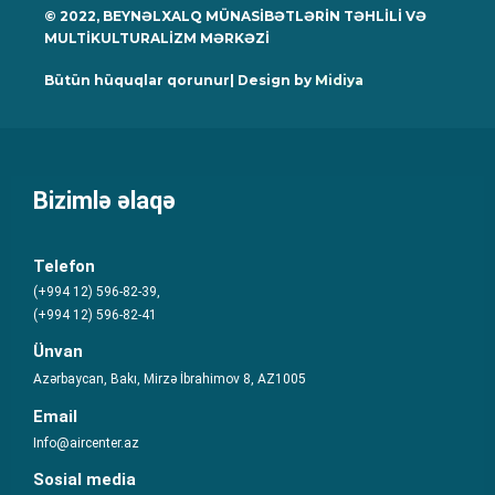
© 2022, BEYNƏLXALQ MÜNASİBƏTLƏRİN TƏHLİLİ VƏ
MULTİKULTURALİZM MƏRKƏZİ
Bütün hüquqlar qorunur| Design by
Midiya
Bizimlə əlaqə
Telefon
(+994 12) 596-82-39,
(+994 12) 596-82-41
Ünvan
Azərbaycan, Bakı, Mirzə İbrahimov 8, AZ1005
Email
Info@aircenter.az
Sosial media