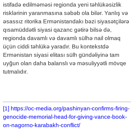
istifadə edilməməsi regionda yeni təhlükəsizlik
risklərinin yaranmasına səbəb ola bilər. Yanlış və
əsassız ritorika Ermənistandakı bəzi siyasətçilərə
qısamüddətli siyasi qazanc gətirə bilsə də,
regionda davamlı və davamlı sülhə nail olmaq
üçün ciddi təhlükə yaradır. Bu kontekstdə
Ermənistan siyasi elitası sülh gündəliyinə tam
uyğun olan daha balanslı və məsuliyyətli mövqe
tutmalıdır.
[1]
https://oc-media.org/pashinyan-confirms-firing-
genocide-memorial-head-for-giving-vance-book-
on-nagorno-karabakh-conflict/