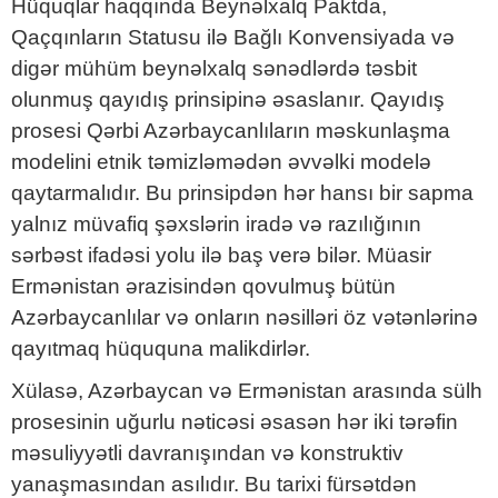
Hüquqlar haqqında Beynəlxalq Paktda,
Qaçqınların Statusu ilə Bağlı Konvensiyada və
digər mühüm beynəlxalq sənədlərdə təsbit
olunmuş qayıdış prinsipinə əsaslanır. Qayıdış
prosesi Qərbi Azərbaycanlıların məskunlaşma
modelini etnik təmizləmədən əvvəlki modelə
qaytarmalıdır. Bu prinsipdən hər hansı bir sapma
yalnız müvafiq şəxslərin iradə və razılığının
sərbəst ifadəsi yolu ilə baş verə bilər. Müasir
Ermənistan ərazisindən qovulmuş bütün
Azərbaycanlılar və onların nəsilləri öz vətənlərinə
qayıtmaq hüququna malikdirlər.
Xülasə, Azərbaycan və Ermənistan arasında sülh
prosesinin uğurlu nəticəsi əsasən hər iki tərəfin
məsuliyyətli davranışından və konstruktiv
yanaşmasından asılıdır. Bu tarixi fürsətdən