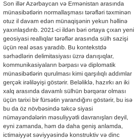
Son illər Azərbaycan və Ermənistan arasında
münasibətlərin normallaşması tərəfləri təxminən
otuz il davam edən münaqişənin yekun həllinə
yaxınlaşdırıb. 2021-ci ildən bəri ortaya çıxan yeni
geosiyasi reallıqlar tərəflər arasında sülh sazişi
üçün real əsas yaradıb. Bu kontekstdə
sərhədlərin delimitasiyası üzrə danışıqlar,
kommunikasiyaların bərpası və diplomatik
münasibətlərin qurulması kimi qarşılıqlı addımlar
gerçək irəliləyişi göstərir. Beləliklə, hazırkı an iki
xalq arasında davamlı sülhün bərqərar olması
üçün tarixi bir fürsətin yarandığını göstərir, bu isə
bu da öz növbəsində təkcə siyasi
nümayəndələrin məsuliyyətli davranışları deyil,
eyni zamanda, həm də daha geniş anlamda,
ictimaiyyət səviyyəsində konstruktiv və dinc