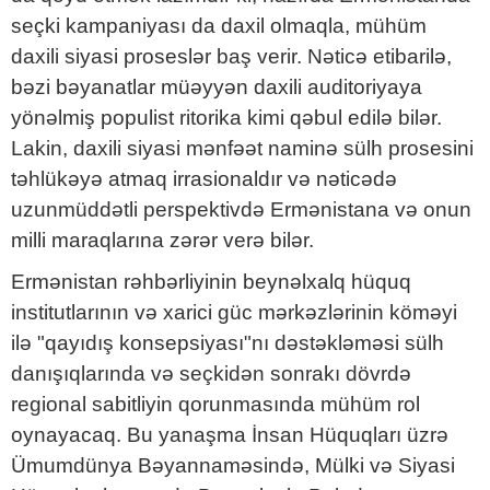
seçki kampaniyası da daxil olmaqla, mühüm
daxili siyasi proseslər baş verir. Nəticə etibarilə,
bəzi bəyanatlar müəyyən daxili auditoriyaya
yönəlmiş populist ritorika kimi qəbul edilə bilər.
Lakin, daxili siyasi mənfəət naminə sülh prosesini
təhlükəyə atmaq irrasionaldır və nəticədə
uzunmüddətli perspektivdə Ermənistana və onun
milli maraqlarına zərər verə bilər.
Ermənistan rəhbərliyinin beynəlxalq hüquq
institutlarının və xarici güc mərkəzlərinin köməyi
ilə "qayıdış konsepsiyası"nı dəstəkləməsi sülh
danışıqlarında və seçkidən sonrakı dövrdə
regional sabitliyin qorunmasında mühüm rol
oynayacaq. Bu yanaşma İnsan Hüquqları üzrə
Ümumdünya Bəyannaməsində, Mülki və Siyasi