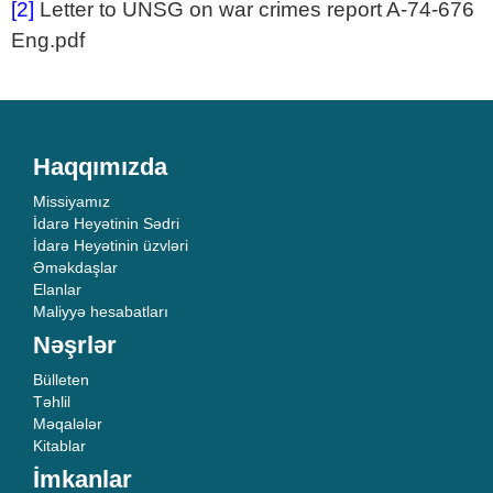
[2]
Letter to UNSG on war crimes report A-74-676
Eng.pdf
Haqqımızda
Missiyamız
İdarə Heyətinin Sədri
İdarə Heyətinin üzvləri
Əməkdaşlar
Elanlar
Maliyyə hesabatları
Nəşrlər
Bülleten
Təhlil
Məqalələr
Kitablar
İmkanlar