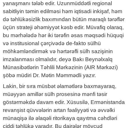
yanaşmanı tələb edir. Uzunmüddətli regional
sabitliyin təmin edilməsi həm iqtisadi inkişaf, həm
də təhlükəsizlik baxımından bütün maraqlı tərəflər
üçün strateji əhəmiyyət kəsb edir. Müvafiq olaraq,
bu mərhələdə hər iki tərəfin əsas məqsədi hüquqi
və institusional çərçivədə de-fakto sülhü
möhkəmləndirmək və hərtərəfli sülh sazişinin
imzalanması olmalıdır, deyə Bakı Beynəlxalq
Münasibətlərin Təhlili Mərkəzinin (AIR Mərkəzi)
şöbə müdiri Dr. Mətin Məmmədli yazır.
Lakin, bir sıra müsbət əlamətlərə baxmayaraq,
müəyyən amillər sülh prosesinə mənfi təsir
göstərməkdə davam edir. Xüsusilə, Ermənistanda
revanşist qüvvələrin artan fəaliyyəti və əvvəlki
münaqişə ilə əlaqəli ritorikaya qayıtma cəhdləri
ciddi təhlükə yaradır. Bu dairələr mövcud