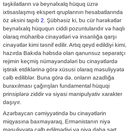
təşkilatların və beynəlxalq hüquq üzrə
ixtisaslaşmış ekspert qruplarının hesabatlarında
öz əksini tapıb
2
. Şübhəsiz ki, bu cür hərəkətlər
beynəlxalq hüququn ciddi pozuntularıdır və haqlı
olaraq müharibə cinayətləri və insanlığa qarşı
cinayətlər kimi təsnif edilir. Artıq qeyd edildiyi kimi,
hazırda Bakıda həbsdə olan qanunsuz separatçı
rejimin keçmiş nümayəndələri bu cinayətlərdə
iştirak etdiklərinə görə xüsusi olaraq məsuliyyətə
cəlb ediliblər. Buna görə də, onların azadlığa
buraxılması çağırışları fundamental hüquqi
prinsiplərə ziddir və siyasi manipulyativ xarakter
daşıyır.
Azərbaycan cəmiyyətində bu cinayətlərin
miqyasına baxmayaraq, Ermənistanın niyə
məsuliyyətə cəlb edilmədiyi və niyə daha sərt