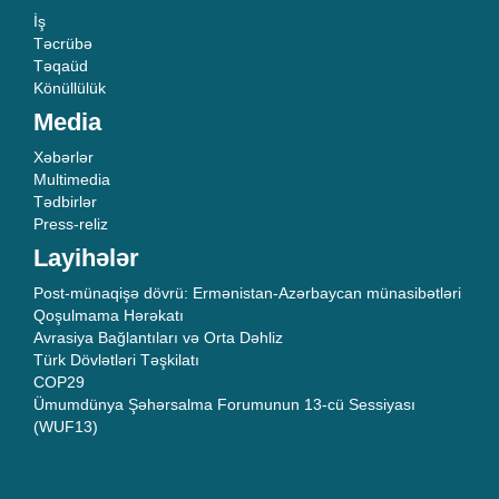
İş
Təcrübə
Təqaüd
Könüllülük
Media
Xəbərlər
Multimedia
Tədbirlər
Press-reliz
Layihələr
Post-münaqişə dövrü: Ermənistan-Azərbaycan münasibətləri
Qoşulmama Hərəkatı
Avrasiya Bağlantıları və Orta Dəhliz
Türk Dövlətləri Təşkilatı
COP29
Ümumdünya Şəhərsalma Forumunun 13-cü Sessiyası
(WUF13)