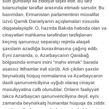
sülh gündəliyi ilə ziddiyət təşkil edir. Bu tərz
tutarsızlıqlar tərəflər arasında etimadı sarsıdır. Bu
baxımdan, Ermənistan parlamentinin müxalifət
üzvü Qarnik Danielyanın açıqlamaları xüsusilə
diqqətəlayiqdir. O, hazırda Bakıda həbsdə olan və
cinayətləri məhkəmə tərəfindən təsfiqlənən
keçmiş qanunsuz separatçı rejimlə əlaqəli
şəxslərin azadlığa buraxılmasına çağırış edib.
Eyni zamanda, o, Azərbaycanın Qarabağ
bölgəsində erməni irsini "məhv etmək" barədə
əsassız ittihamlar irəli sürüb. Adı çıkilən şəxslır
beynəlxalq hüquq normalarına və Azərbaycanın
daxili qanunvericiliyinə uyğub olaraq cinayət
məsuliyyətinə cəlb olunublar. Onların fəaliyyəti
təkcə Azərbaycan qanunvericiliyinə deyil, eyni
zamanda beynəlxalq humanitar hüquqa da ziddir.