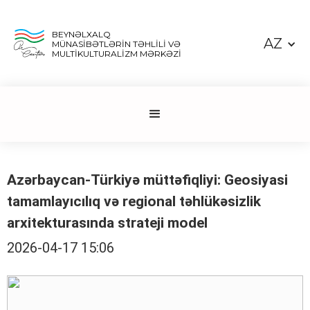
BEYNƏLXALQ
AZ
MÜNASİBƏTLƏRİN TƏHLİLİ VƏ
MULTİKULTURALİZM MƏRKƏZİ
Azərbaycan-Türkiyə müttəfiqliyi: Geosiyasi
tamamlayıcılıq və regional təhlükəsizlik
arxitekturasında strateji model
2026-04-17 15:06