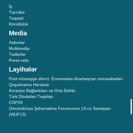
İş
Təcrübə
Təqaüd
Könüllülük
Media
Xəbərlər
Multimedia
Tədbirlər
Press-reliz
Layihələr
Post-münaqişə dövrü: Ermənistan-Azərbaycan münasibətləri
Qoşulmama Hərəkatı
Avrasiya Bağlantıları və Orta Dəhliz
Türk Dövlətləri Təşkilatı
COP29
Ümumdünya Şəhərsalma Forumunun 13-cü Sessiyası
(WUF13)