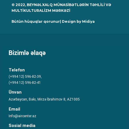
© 2022, BEYNƏLXALQ MÜNASİBƏTLƏRİN TƏHLİLİ VƏ
MULTİKULTURALİZM MƏRKƏZİ
Bütün hüquqlar qorunur| Design by
Midiya
Bizimlə əlaqə
Telefon
(+994 12) 596-82-39,
(+994 12) 596-82-41
Ünvan
Azərbaycan, Bakı, Mirzə İbrahimov 8, AZ1005
Email
Info@aircenter.az
Sosial media