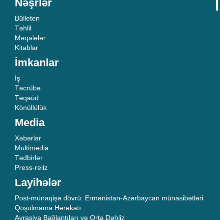
Nəşrlər
Bülleten
Təhlil
Məqalələr
Kitablar
İmkanlar
İş
Təcrübə
Təqaüd
Könüllülük
Media
Xəbərlər
Multimedia
Tədbirlər
Press-reliz
Layihələr
Post-münaqişə dövrü: Ermənistan-Azərbaycan münasibətləri
Qoşulmama Hərəkatı
Avrasiya Bağlantıları və Orta Dəhliz