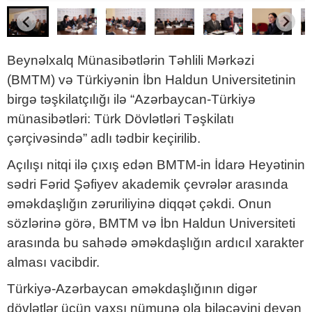
Beynəlxalq Münasibətlərin Təhlili Mərkəzi
(BMTM) və Türkiyənin İbn Haldun Universitetinin
birgə təşkilatçılığı ilə “Azərbaycan-Türkiyə
münasibətləri: Türk Dövlətləri Təşkilatı
çərçivəsində” adlı tədbir keçirilib.
Açılışı nitqi ilə çıxış edən BMTM-in İdarə Heyətinin
sədri Fərid Şəfiyev akademik çevrələr arasında
əməkdaşlığın zəruriliyinə diqqət çəkdi. Onun
sözlərinə görə, BMTM və İbn Haldun Universiteti
arasında bu sahədə əməkdaşlığın ardıcıl xarakter
alması vacibdir.
Türkiyə-Azərbaycan əməkdaşlığının digər
dövlətlər üçün yaxşı nümunə ola biləcəyini deyən