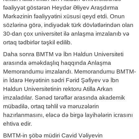
fəaliyyət göstərən Heydər Əliyev Araşdırma
Mərkəzinin fəaliyyətini xüsusi qeyd etdi. Onun
sözlərinə görə, indiyədək türk dövlətlərindən olan
30-dan çox universitet ilə anlaşma imzalanıb və
ortaq tədbirlər təşkil edilib.
Daha sonra BMTM və İbn Haldun Universiteti
arasında əməkdaşlıq haqqında Anlaşma
Memorandumu imzalandı. Memorandumu BMTM-
in İdarə Heyətinin sədri Fərid Şəfiyev və İbn
Haldun Universitetinin rektoru Atilla Arkan
imzaladılar. Sənəd tərəflər arasında akademik
mübadilə, ortaq təhlil və məruzələrin
hazırlanmasını, eləcə də birgə layihələrin icrasını
ehtiva edir.
BMTM-in şöbə müdiri Cavid Vəliyevin