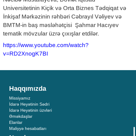
Universitetinin Kiçik və Orta Biznes Tədqiqat və
İnkişaf Mərkəzinin rəhbəri Cəbrayıl Vəliyev və
BMTM-in baş məsləhətçisi Şahmar Hacıyev
tematik mövzular üzrə çıxışlar etdilər.
https://www.youtube.com/watch?
v=RD2XnogK7BI
Haqqımızda
Missiyamız
İdarə Heyətinin Sədri
İdarə Heyətinin üzvləri
Əməkdaşlar
Elanlar
Maliyyə hesabatları