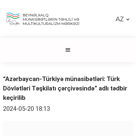
BEYNƏLXALQ
AZ
MÜNASİBƏTLƏRİN TƏHLİLİ VƏ
MULTİKULTURALİZM MƏRKƏZİ
“Azərbaycan-Türkiyə münasibətləri: Türk
Dövlətləri Təşkilatı çərçivəsində” adlı tədbir
keçirilib
2024-05-20 18:13