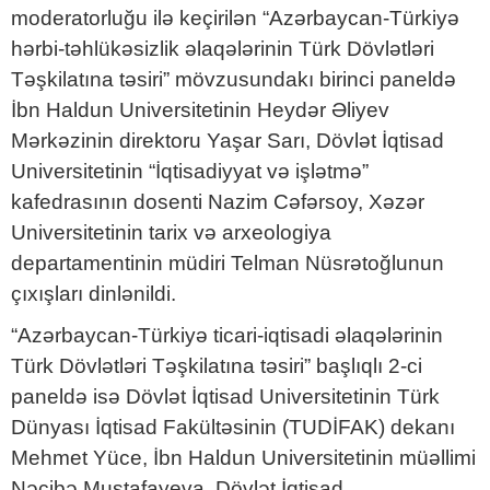
moderatorluğu ilə keçirilən “Azərbaycan-Türkiyə
hərbi-təhlükəsizlik əlaqələrinin Türk Dövlətləri
Təşkilatına təsiri” mövzusundakı birinci paneldə
İbn Haldun Universitetinin Heydər Əliyev
Mərkəzinin direktoru Yaşar Sarı, Dövlət İqtisad
Universitetinin “İqtisadiyyat və işlətmə”
kafedrasının dosenti Nazim Cəfərsoy, Xəzər
Universitetinin tarix və arxeologiya
departamentinin müdiri Telman Nüsrətoğlunun
çıxışları dinlənildi.
“Azərbaycan-Türkiyə ticari-iqtisadi əlaqələrinin
Türk Dövlətləri Təşkilatına təsiri” başlıqlı 2-ci
paneldə isə Dövlət İqtisad Universitetinin Türk
Dünyası İqtisad Fakültəsinin (TUDİFAK) dekanı
Mehmet Yüce, İbn Haldun Universitetinin müəllimi
Nəcibə Mustafayeva, Dövlət İqtisad