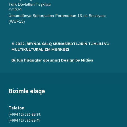
Türk Dövlətləri Təşkilatı
COP29
Ümumdünya Şəhərsalma Forumunun 13-cü Sessiyası
(WUF13)
© 2022, BEYNƏLXALQ MÜNASİBƏTLƏRİN TƏHLİLİ VƏ
MULTİKULTURALİZM MƏRKƏZİ
Bütün hüquqlar qorunur| Design by
Midiya
Bizimlə əlaqə
Telefon
(+994 12) 596-82-39,
(+994 12) 596-82-41