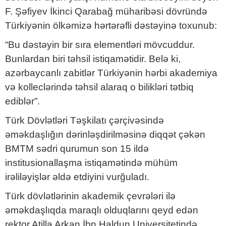
F. Şəfiyev İkinci Qarabağ müharibəsi dövründə
Türkiyənin ölkəmizə hərtərəfli dəstəyinə toxunub:
“Bu dəstəyin bir sıra elementləri mövcuddur.
Bunlardan biri təhsil istiqamətidir. Belə ki,
azərbaycanlı zabitlər Türkiyənin hərbi akademiya
və kolleclərində təhsil alaraq o bilikləri tətbiq
ediblər”.
Türk Dövlətləri Təşkilatı çərçivəsində
əməkdaşlığın dərinləşdirilməsinə diqqət çəkən
BMTM sədri qurumun son 15 ildə
institusionallaşma istiqamətində mühüm
irəliləyişlər əldə etdiyini vurğuladı.
Türk dövlətlərinin akademik çevrələri ilə
əməkdaşlıqda maraqlı olduqlarını qeyd edən
rektor Atilla Arkan İbn Haldun Universitetində