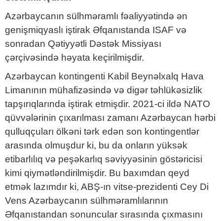
Azərbaycanın sülhməramlı fəaliyyətində ən
genişmiqyaslı iştirak Əfqanıstanda ISAF və
sonradan Qətiyyətli Dəstək Missiyası
çərçivəsində həyata keçirilmişdir.
Azərbaycan kontingenti Kabil Beynəlxalq Hava
Limanının mühafizəsində və digər təhlükəsizlik
tapşırıqlarında iştirak etmişdir. 2021-ci ildə NATO
qüvvələrinin çıxarılması zamanı Azərbaycan hərbi
qulluqçuları ölkəni tərk edən son kontingentlər
arasında olmuşdur ki, bu da onların yüksək
etibarlılıq və peşəkarlıq səviyyəsinin göstəricisi
kimi qiymətləndirilmişdir. Bu baxımdan qeyd
etmək lazımdır ki, ABŞ-ın vitse-prezidenti Cey Di
Vens Azərbaycanın sülhməramlılarının
Əfqanıstandan sonuncular sırasında çıxmasını