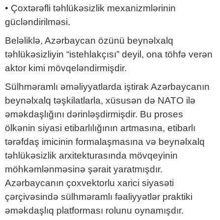
• Çoxtərəfli təhlükəsizlik mexanizmlərinin
gücləndirilməsi.
Beləliklə, Azərbaycan özünü beynəlxalq
təhlükəsizliyin “istehlakçısı” deyil, ona töhfə verən
aktor kimi mövqeləndirmişdir.
Sülhməramlı əməliyyatlarda iştirak Azərbaycanın
beynəlxalq təşkilatlarla, xüsusən də NATO ilə
əməkdaşlığını dərinləşdirmişdir. Bu proses
ölkənin siyasi etibarlılığının artmasına, etibarlı
tərəfdaş imicinin formalaşmasına və beynəlxalq
təhlükəsizlik arxitekturasında mövqeyinin
möhkəmlənməsinə şərait yaratmışdır.
Azərbaycanın çoxvektorlu xarici siyasəti
çərçivəsində sülhməramlı fəaliyyətlər praktiki
əməkdaşlıq platforması rolunu oynamışdır.