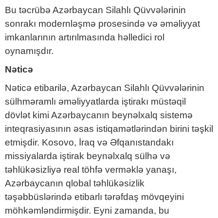
Bu təcrübə Azərbaycan Silahlı Qüvvələrinin
sonrakı modernləşmə prosesində və əməliyyat
imkanlarının artırılmasında həlledici rol
oynamışdır.
Nəticə
Nəticə etibarilə, Azərbaycan Silahlı Qüvvələrinin
sülhməramlı əməliyyatlarda iştirakı müstəqil
dövlət kimi Azərbaycanın beynəlxalq sistemə
inteqrasiyasının əsas istiqamətlərindən birini təşkil
etmişdir. Kosovo, İraq və Əfqanıstandakı
missiyalarda iştirak beynəlxalq sülhə və
təhlükəsizliyə real töhfə verməklə yanaşı,
Azərbaycanın qlobal təhlükəsizlik
təşəbbüslərində etibarlı tərəfdaş mövqeyini
möhkəmləndirmişdir. Eyni zamanda, bu