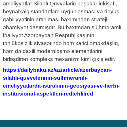
əməliyyatlar Silahlı Qüvvələrin peşəkar inkişafı,
beynəlxalq standartlara uyğunlaşması və döyüş
qabiliyyətinin artırılması baxımından strateji
əhəmiyyət daşımışdır. Bu baxımdan sülhməramlı
fəaliyyət Azərbaycan Respublikasının
təhlükəsizlik siyasətində həm xarici əməkdaşlıq,
həm də daxili modernləşmə elementlərini
birləşdirən kompleks mexanizm kimi çıxış edir.
https://dailybaku.az/az/article/azerbaycan-
silahli-quvvelerinin-sulhmeramli-
emeliyyatlarda-istirakinin-geosiyasi-ve-herbi-
institusional-aspektleri-redtehlilred