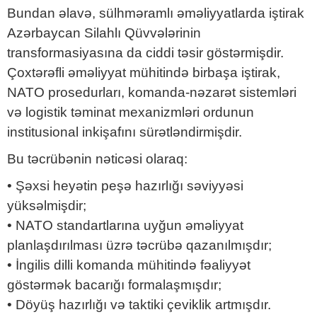
Bundan əlavə, sülhməramlı əməliyyatlarda iştirak
Azərbaycan Silahlı Qüvvələrinin
transformasiyasına da ciddi təsir göstərmişdir.
Çoxtərəfli əməliyyat mühitində birbaşa iştirak,
NATO prosedurları, komanda-nəzarət sistemləri
və logistik təminat mexanizmləri ordunun
institusional inkişafını sürətləndirmişdir.
Bu təcrübənin nəticəsi olaraq:
• Şəxsi heyətin peşə hazırlığı səviyyəsi
yüksəlmişdir;
• NATO standartlarına uyğun əməliyyat
planlaşdırılması üzrə təcrübə qazanılmışdır;
• İngilis dilli komanda mühitində fəaliyyət
göstərmək bacarığı formalaşmışdır;
• Döyüş hazırlığı və taktiki çeviklik artmışdır.