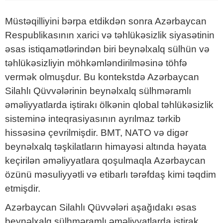
Müstəqilliyini bərpa etdikdən sonra Azərbaycan
Respublikasının xarici və təhlükəsizlik siyasətinin
əsas istiqamətlərindən biri beynəlxalq sülhün və
təhlükəsizliyin möhkəmləndirilməsinə töhfə
vermək olmuşdur. Bu kontekstdə Azərbaycan
Silahlı Qüvvələrinin beynəlxalq sülhməramlı
əməliyyatlarda iştirakı ölkənin qlobal təhlükəsizlik
sisteminə inteqrasiyasının ayrılmaz tərkib
hissəsinə çevrilmişdir. BMT, NATO və digər
beynəlxalq təşkilatların himayəsi altında həyata
keçirilən əməliyyatlara qoşulmaqla Azərbaycan
özünü məsuliyyətli və etibarlı tərəfdaş kimi təqdim
etmişdir.
Azərbaycan Silahlı Qüvvələri aşağıdakı əsas
beynəlxalq sülhməramlı əməliyyatlarda iştirak