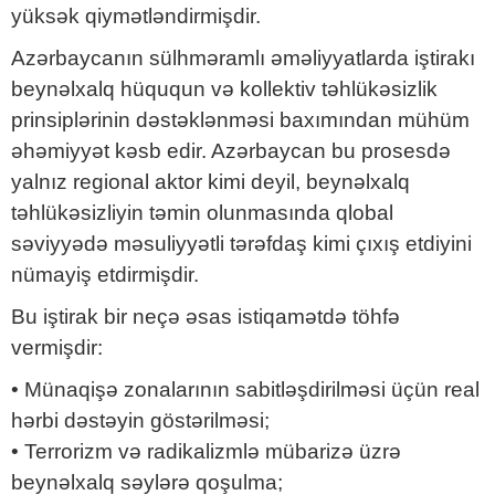
yüksək qiymətləndirmişdir.
Azərbaycanın sülhməramlı əməliyyatlarda iştirakı
beynəlxalq hüququn və kollektiv təhlükəsizlik
prinsiplərinin dəstəklənməsi baxımından mühüm
əhəmiyyət kəsb edir. Azərbaycan bu prosesdə
yalnız regional aktor kimi deyil, beynəlxalq
təhlükəsizliyin təmin olunmasında qlobal
səviyyədə məsuliyyətli tərəfdaş kimi çıxış etdiyini
nümayiş etdirmişdir.
Bu iştirak bir neçə əsas istiqamətdə töhfə
vermişdir:
• Münaqişə zonalarının sabitləşdirilməsi üçün real
hərbi dəstəyin göstərilməsi;
• Terrorizm və radikalizmlə mübarizə üzrə
beynəlxalq səylərə qoşulma;