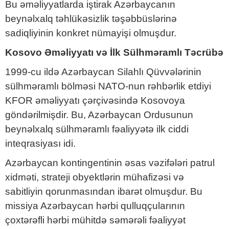
Bu əməliyyatlarda iştirak Azərbaycanın
beynəlxalq təhlükəsizlik təşəbbüslərinə
sadiqliyinin konkret nümayişi olmuşdur.
Kosovo Əməliyyatı və İlk Sülhməramlı Təcrübə
1999-cu ildə Azərbaycan Silahlı Qüvvələrinin
sülhməramlı bölməsi NATO-nun rəhbərlik etdiyi
KFOR əməliyyatı çərçivəsində Kosovoya
göndərilmişdir. Bu, Azərbaycan Ordusunun
beynəlxalq sülhməramlı fəaliyyətə ilk ciddi
inteqrasiyası idi.
Azərbaycan kontingentinin əsas vəzifələri patrul
xidməti, strateji obyektlərin mühafizəsi və
sabitliyin qorunmasından ibarət olmuşdur. Bu
missiya Azərbaycan hərbi qulluqçularının
çoxtərəfli hərbi mühitdə səmərəli fəaliyyət