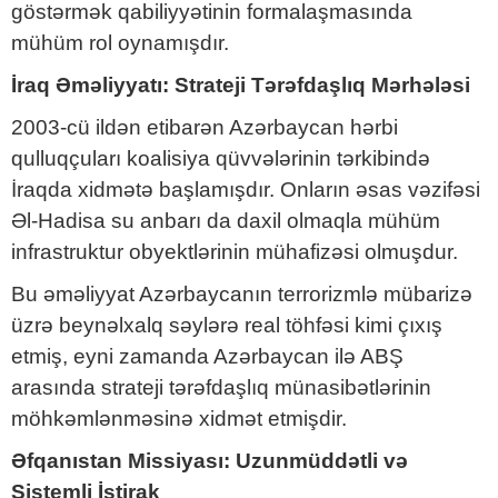
göstərmək qabiliyyətinin formalaşmasında
mühüm rol oynamışdır.
İraq Əməliyyatı: Strateji Tərəfdaşlıq Mərhələsi
2003-cü ildən etibarən Azərbaycan hərbi
qulluqçuları koalisiya qüvvələrinin tərkibində
İraqda xidmətə başlamışdır. Onların əsas vəzifəsi
Əl-Hadisa su anbarı da daxil olmaqla mühüm
infrastruktur obyektlərinin mühafizəsi olmuşdur.
Bu əməliyyat Azərbaycanın terrorizmlə mübarizə
üzrə beynəlxalq səylərə real töhfəsi kimi çıxış
etmiş, eyni zamanda Azərbaycan ilə ABŞ
arasında strateji tərəfdaşlıq münasibətlərinin
möhkəmlənməsinə xidmət etmişdir.
Əfqanıstan Missiyası: Uzunmüddətli və
Sistemli İştirak