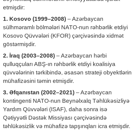
etmişdir:
1. Kosovo (1999–2008)
– Azərbaycan
sülhməramlı bölmələri NATO-nun rəhbərlik etdiyi
Kosovo Qüvvələri (KFOR) çərçivəsində xidmət
göstərmişdir.
2. İraq (2003–2008)
– Azərbaycan hərbi
qulluqçuları ABŞ-ın rəhbərlik etdiyi koalisiya
qüvvələrinin tərkibində, əsasən strateji obyektlərin
mühafizəsini təmin etmişdir.
3. Əfqanıstan (2002–2021)
– Azərbaycan
kontingenti NATO-nun Beynəlxalq Təhlükəsizliyə
Yardım Qüvvələri (ISAF), daha sonra isə
Qətiyyətli Dəstək Missiyası çərçivəsində
təhlükəsizlik və mühafizə tapşırıqları icra etmişdir.