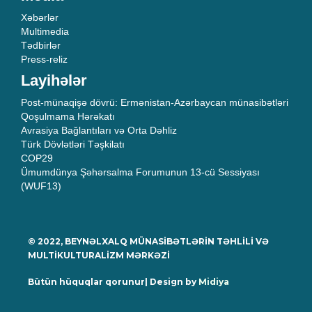
Xəbərlər
Multimedia
Tədbirlər
Press-reliz
Layihələr
Post-münaqişə dövrü: Ermənistan-Azərbaycan münasibətləri
Qoşulmama Hərəkatı
Avrasiya Bağlantıları və Orta Dəhliz
Türk Dövlətləri Təşkilatı
COP29
Ümumdünya Şəhərsalma Forumunun 13-cü Sessiyası
(WUF13)
© 2022, BEYNƏLXALQ MÜNASİBƏTLƏRİN TƏHLİLİ VƏ
MULTİKULTURALİZM MƏRKƏZİ
Bütün hüquqlar qorunur| Design by
Midiya