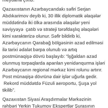
Qazaxıstanın Azərbaycandakı səfiri Serjan
Abdıkarimov deyib ki, 30 illik diplomatik əlaqələr
müddətində iki ölkə arasında əlaqələr yeni
səviyyəyə çatıb və strateji tərəfdaşlıq əlaqələri
kimi xarakterizə olunur. Səfir bildirib ki,
Azərbaycanın Qarabağ bölgəsinin azad edilməsi
ilə tarixi ədalət bərpa olunub və artıq
postmünaqişə dövrü başlayıb: “İşğaldan azad
olunmuş torpaqlarda aparılan yenidənqurma işləri
Azərbaycanın regional mərkəz kimi rolunu artırır.
Post münaqişə dövrünə dair işlər uğurla gedir.
Rekord müddətdə Füzuli aeroportu, Şuşa yol
tikilib”.
Qazaxıstan Siyasi Araşdırmalar Mərkəzinin
rəhbəri Yerkin Tukumov Ekspertlər Şurasının