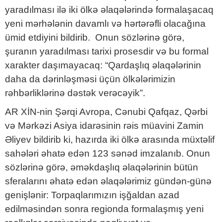
yaradılması ilə iki ölkə əlaqələrində formalaşacaq
yeni mərhələnin davamlı və hərtərəfli olacağına
ümid etdiyini bildirib. Onun sözlərinə görə,
şuranın yaradılması tarixi prosesdir və bu formal
xarakter daşımayacaq: “Qardaşlıq əlaqələrinin
daha da dərinləşməsi üçün ölkələrimizin
rəhbərliklərinə dəstək verəcəyik”.
AR XİN-nin Şərqi Avropa, Cənubi Qafqaz, Qərbi
və Mərkəzi Asiya idarəsinin rəis müavini Zamin
Əliyev bildirib ki, hazırda iki ölkə arasında müxtəlif
sahələri əhatə edən 123 sənəd imzalanıb. Onun
sözlərinə görə, əməkdaşlıq əlaqələrinin bütün
sferalarını əhatə edən əlaqələrimiz gündən-günə
genişlənir: Torpaqlarımızın işğaldan azad
edilməsindən sonra regionda formalaşmış yeni