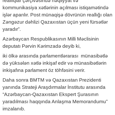
reallıqlar çərçivəsində nəqliyyat və
kommunikasiya xətlərinin açılması istiqamətində
işlər aparılır. Post münaqişə dövrünün reallığı olan
Zəngəzur dəhlizi Qazaxıstan üçün yeni fürsətlər
yaradır”.
Azərbaycan Respublikasının Milli Məclisinin
deputatı Pərvin Kərimzadə deyib ki,
iki ölkə arasında parlamentlərarası münasibətlə
də yüksələn xətlə inkişaf edir və münasibətlərin
inkişafına parlament öz töhfəsini verir.
Daha sonra BMTM və Qazaxıstan Prezidenti
yanında Strateji Araşdırmalar İnstitutu arasında
“Azərbaycan-Qazaxıstan Ekspert Şurasının
yaradılması haqqında Anlaşma Memorandumu”
imzalanıb.