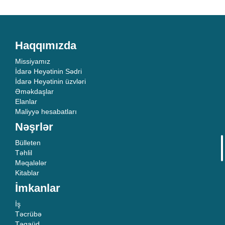
Haqqımızda
Missiyamız
İdarə Heyətinin Sədri
İdarə Heyətinin üzvləri
Əməkdaşlar
Elanlar
Maliyyə hesabatları
Nəşrlər
Bülleten
Təhlil
Məqalələr
Kitablar
İmkanlar
İş
Təcrübə
Təqaüd