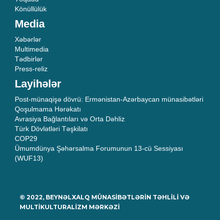
Könüllülük
Media
Xəbərlər
Multimedia
Tədbirlər
Press-reliz
Layihələr
Post-münaqişə dövrü: Ermənistan-Azərbaycan münasibətləri
Qoşulmama Hərəkatı
Avrasiya Bağlantıları və Orta Dəhliz
Türk Dövlətləri Təşkilatı
COP29
Ümumdünya Şəhərsalma Forumunun 13-cü Sessiyası
(WUF13)
© 2022, BEYNƏLXALQ MÜNASİBƏTLƏRİN TƏHLİLİ VƏ
MULTİKULTURALİZM MƏRKƏZİ