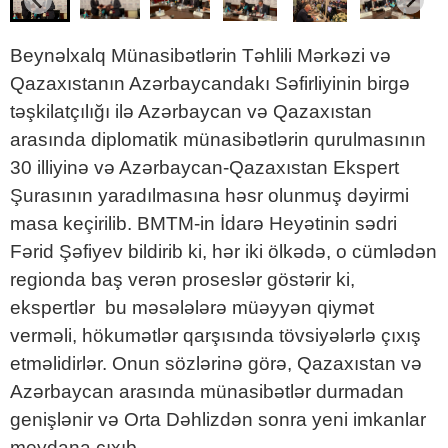
Beynəlxalq Münasibətlərin Təhlili Mərkəzi və
Qazaxıstanın Azərbaycandakı Səfirliyinin birgə
təşkilatçılığı ilə Azərbaycan və Qazaxıstan
arasında diplomatik münasibətlərin qurulmasının
30 illiyinə və Azərbaycan-Qazaxıstan Ekspert
Şurasının yaradılmasına həsr olunmuş dəyirmi
masa keçirilib. BMTM-in İdarə Heyətinin sədri
Fərid Şəfiyev bildirib ki, hər iki ölkədə, o cümlədən
regionda baş verən proseslər göstərir ki,
ekspertlər bu məsələlərə müəyyən qiymət
verməli, hökumətlər qarşısında tövsiyələrlə çıxış
etməlidirlər. Onun sözlərinə görə, Qazaxıstan və
Azərbaycan arasında münasibətlər durmadan
genişlənir və Orta Dəhlizdən sonra yeni imkanlar
meydana çıxıb.