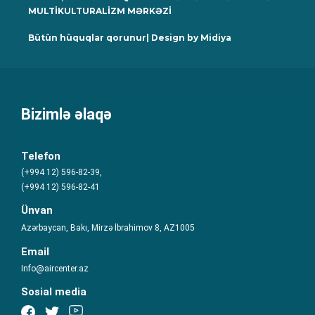
MULTİKULTURALİZM MƏRKƏZİ
Bütün hüquqlar qorunur| Design by
Midiya
Bizimlə əlaqə
Telefon
(+994 12) 596-82-39,
(+994 12) 596-82-41
Ünvan
Azərbaycan, Bakı, Mirzə İbrahimov 8, AZ1005
Email
Info@aircenter.az
Sosial media