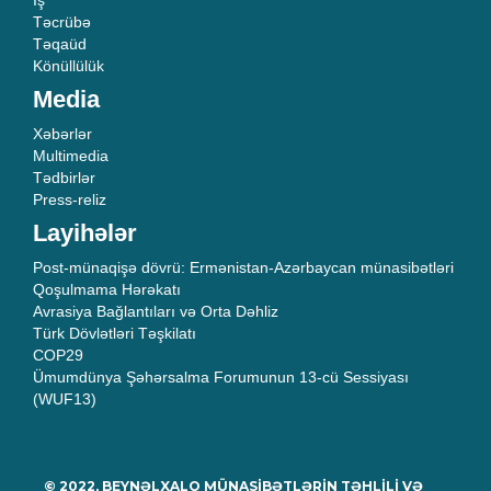
İş
Təcrübə
Təqaüd
Könüllülük
Media
Xəbərlər
Multimedia
Tədbirlər
Press-reliz
Layihələr
Post-münaqişə dövrü: Ermənistan-Azərbaycan münasibətləri
Qoşulmama Hərəkatı
Avrasiya Bağlantıları və Orta Dəhliz
Türk Dövlətləri Təşkilatı
COP29
Ümumdünya Şəhərsalma Forumunun 13-cü Sessiyası
(WUF13)
© 2022, BEYNƏLXALQ MÜNASİBƏTLƏRİN TƏHLİLİ VƏ