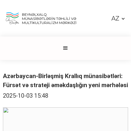
BEYNƏLXALQ
AZ
MÜNASİBƏTLƏRİN TƏHLİLİ VƏ
MULTİKULTURALİZM MƏRKƏZİ
Azərbaycan-Birləşmiş Krallıq münasibətləri:
Fürsət və strateji əməkdaşlığın yeni mərhələsi
2025-10-03 15:48