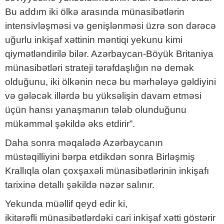
Bu addım iki ölkə arasında münasibətlərin
intensivləşməsi və genişlənməsi üzrə son dərəcə
uğurlu inkişaf xəttinin məntiqi yekunu kimi
qiymətləndirilə bilər. Azərbaycan-Böyük Britaniya
münasibətləri strateji tərəfdaşlığın nə demək
olduğunu, iki ölkənin necə bu mərhələyə gəldiyini
və gələcək illərdə bu yüksəlişin davam etməsi
üçün hansı yanaşmanın tələb olunduğunu
mükəmməl şəkildə əks etdirir”.
Daha sonra məqalədə Azərbaycanın
müstəqilliyini bərpa etdikdən sonra Birləşmiş
Krallıqla olan çoxşaxəli münasibətlərinin inkişafı
tarixinə detallı şəkildə nəzər salınır.
Yekunda müəllif qeyd edir ki,
ikitərəfli münasibətlərdəki cari inkişaf xətti göstərir