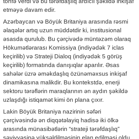
töhfə verdi və bu tərəfdaşlıq ardıcıl şəkildə inkişaf
etməyə davam edir.
Azərbaycan və Böyük Britaniya arasında rəsmi
əlaqələr artıq uzun müddətdir ki, institusional
əsasda qurulub. Bu çərçivədə müntəzəm olaraq
Hökumətlərarası Komissiya (indiyədək 7 iclas
keçirilib) və Strateji Dialoq (indiyədək 5 görüş
keçirilib) formatında danışıqlar aparılır. Əsas
sahələr üzrə əməkdaşlıq özünəməxsus inkişaf
dinamikasına malikdir. Bu kontekstdə, enerji
sektoru tərəflərin maraqlarının ən aydın şəkildə
uzlaşdığı istiqamət kimi ön plana çıxır.
Lakin Böyük Britaniya nazirinin səfəri
çərçivəsində ən diqqətəlayiq hadisə iki ölkə
arasında münasibətlərin “strateji tərəfdaşlıq”
səviyyəsinə yüksəldilməsinin elan edilməsi oldu.