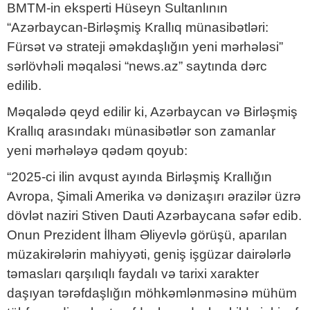
BMTM-in eksperti Hüseyn Sultanlının
“Azərbaycan-Birləşmiş Krallıq münasibətləri:
Fürsət və strateji əməkdaşlığın
yeni mərhələsi”
sərlövhəli məqaləsi “news.az” saytında dərc
edilib.
Məqalədə qeyd edilir ki, Azərbaycan və Birləşmiş
Krallıq arasındakı münasibətlər son zamanlar
yeni mərhələyə qədəm qoyub:
“2025-ci ilin avqust ayında Birləşmiş Krallığın
Avropa, Şimali Amerika və dənizaşırı ərazilər üzrə
dövlət naziri Stiven Dauti Azərbaycana səfər edib.
Onun Prezident İlham Əliyevlə görüşü, aparılan
müzakirələrin mahiyyəti, geniş işgüzar dairələrlə
təmasları qarşılıqlı faydalı və tarixi xarakter
daşıyan tərəfdaşlığın möhkəmlənməsinə mühüm