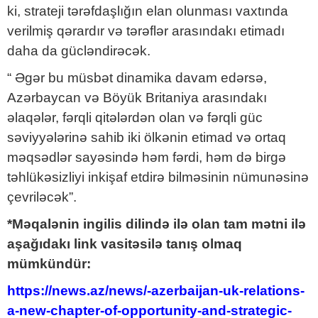
ki, strateji tərəfdaşlığın elan olunması vaxtında
verilmiş qərardır və tərəflər arasındakı etimadı
daha da gücləndirəcək.
“ Əgər bu müsbət dinamika davam edərsə,
Azərbaycan və Böyük Britaniya arasındakı
əlaqələr, fərqli qitələrdən olan və fərqli güc
səviyyələrinə sahib iki ölkənin etimad və ortaq
məqsədlər sayəsində həm fərdi, həm də birgə
təhlükəsizliyi inkişaf etdirə bilməsinin nümunəsinə
çevriləcək”.
*Məqalənin ingilis dilində ilə olan tam mətni ilə
aşağıdakı link vasitəsilə tanış olmaq
mümkündür:
https://news.az/news/-azerbaijan-uk-relations-
a-new-chapter-of-opportunity-and-strategic-