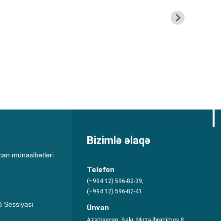
Bizimlə əlaqə
an münasibətləri
Telefon
(+994 12) 596-82-39,
(+994 12) 596-82-41
 Sessiyası
Ünvan
Azərbaycan, Bakı, Mirzə İbrahimov 8,