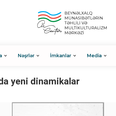
BEYNƏLXALQ
MÜNASİBƏTLƏRİN
TƏHLİLİ VƏ
MULTİKULTURALİZM
MƏRKƏZİ
a
Nəşrlər
İmkanlar
Media
nda yeni dinamikalar