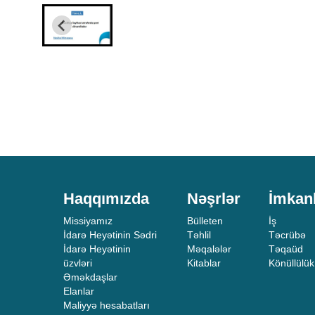
Haqqımızda
Nəşrlər
İmkan
Missiyamız
Bülleten
İş
İdarə Heyətinin Sədri
Təhlil
Təcrübə
İdarə Heyətinin
Məqalələr
Təqaüd
üzvləri
Kitablar
Könüllülük
Əməkdaşlar
Elanlar
Maliyyə hesabatları