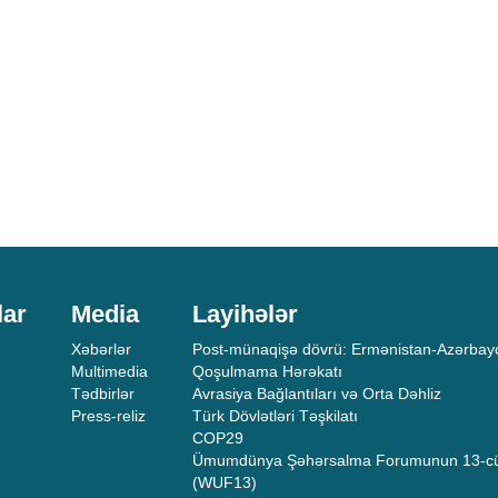
lar
Media
Layihələr
Xəbərlər
Post-münaqişə dövrü: Ermənistan-Azərbayc
Multimedia
Qoşulmama Hərəkatı
Tədbirlər
Avrasiya Bağlantıları və Orta Dəhliz
Press-reliz
Türk Dövlətləri Təşkilatı
COP29
Ümumdünya Şəhərsalma Forumunun 13-cü
(WUF13)