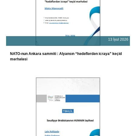
13 İyul 2026
NATO-nun Ankara sammiti : Alyansın “hədəflərdən icraya” keçid
mərhələsi