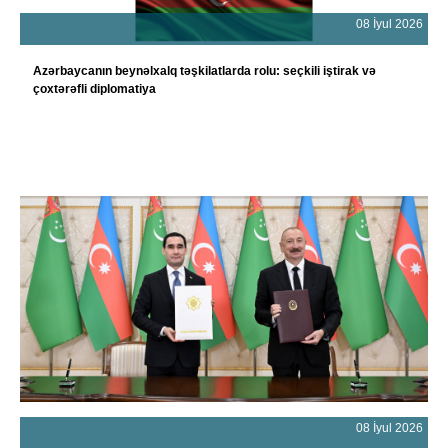
08 İyul 2026
Azərbaycanın beynəlxalq təşkilatlarda rolu: seçkili iştirak və
çoxtərəfli diplomatiya
08 İyul 2026