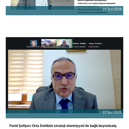
24 İyul 2026
22 İyul 2026
Fərid Şəfiyev Orta Dəhlizin strateji əhəmiyyəti ilə bağlı beynəlxalq