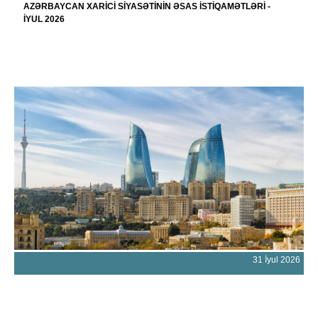
AZƏRBAYCAN XARİCİ SİYASƏTİNİN ƏSAS İSTİQAMƏTLƏRİ -
İYUL 2026
31 İyul 2026