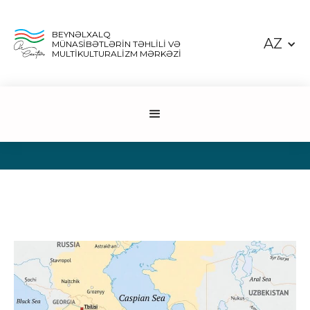
BEYNƏLXALQ
AZ
MÜNASİBƏTLƏRİN TƏHLİLİ VƏ
MULTİKULTURALİZM MƏRKƏZİ