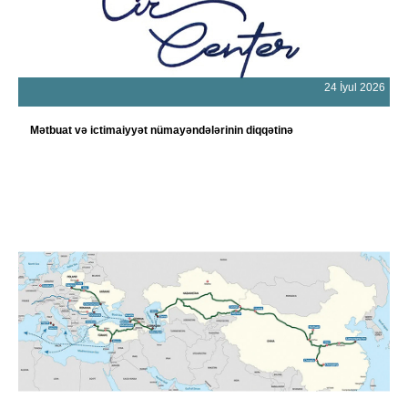
24 İyul 2026
Mətbuat və ictimaiyyət nümayəndələrinin diqqətinə