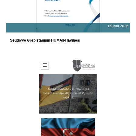
09 İyul 2026
Səudiyyə Ərəbistanının HUMAIN layihəsi