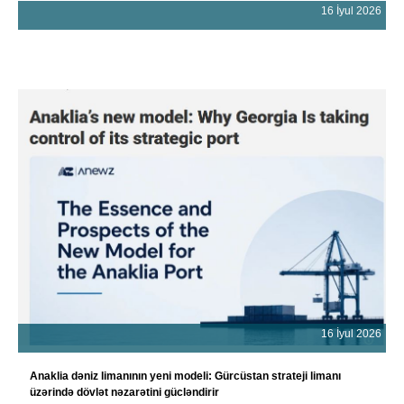
16 İyul 2026
16 İyul 2026
Anaklia dəniz limanının yeni modeli: Gürcüstan strateji limanı
üzərində dövlət nəzarətini gücləndirir