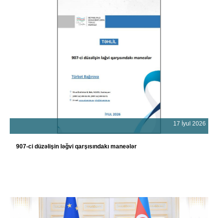
17 İyul 2026
907-ci düzəlişin ləğvi qarşısındakı maneələr