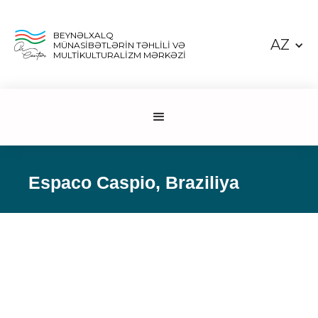
BEYNƏLXALQ
AZ
MÜNASİBƏTLƏRİN TƏHLİLİ VƏ
MULTİKULTURALİZM MƏRKƏZİ
Espaco Caspio, Braziliya