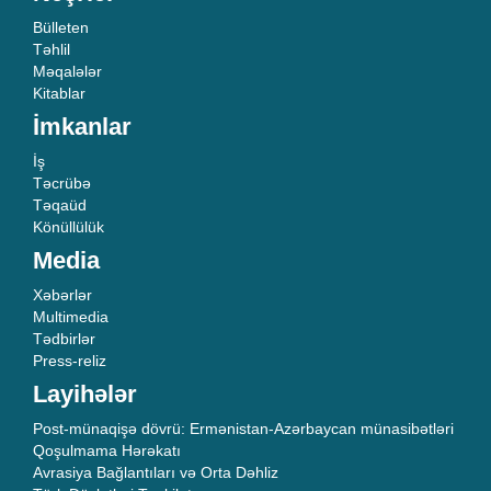
Bülleten
Təhlil
Məqalələr
Kitablar
İmkanlar
İş
Təcrübə
Təqaüd
Könüllülük
Media
Xəbərlər
Multimedia
Tədbirlər
Press-reliz
Layihələr
Post-münaqişə dövrü: Ermənistan-Azərbaycan münasibətləri
Qoşulmama Hərəkatı
Avrasiya Bağlantıları və Orta Dəhliz