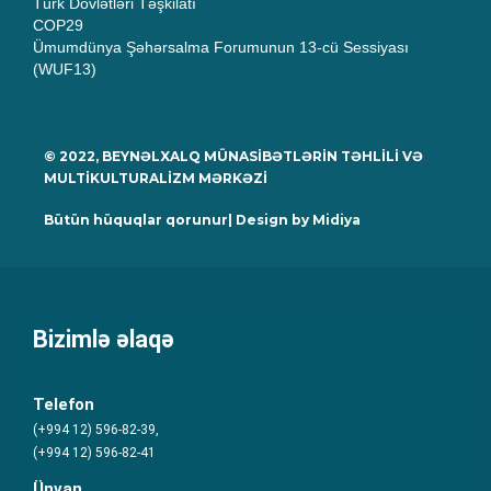
Türk Dövlətləri Təşkilatı
COP29
Ümumdünya Şəhərsalma Forumunun 13-cü Sessiyası
(WUF13)
© 2022, BEYNƏLXALQ MÜNASİBƏTLƏRİN TƏHLİLİ VƏ
MULTİKULTURALİZM MƏRKƏZİ
Bütün hüquqlar qorunur| Design by
Midiya
Bizimlə əlaqə
Telefon
(+994 12) 596-82-39,
(+994 12) 596-82-41
Ünvan