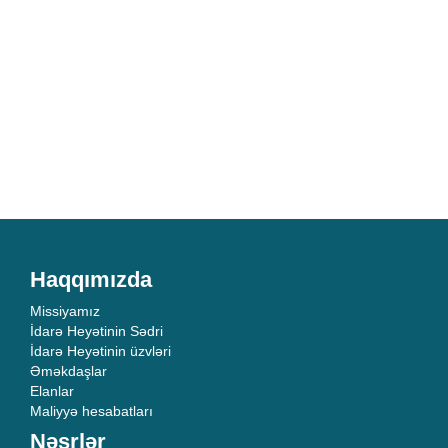
Haqqımızda
Missiyamız
İdarə Heyətinin Sədri
İdarə Heyətinin üzvləri
Əməkdaşlar
Elanlar
Maliyyə hesabatları
Nəşrlər